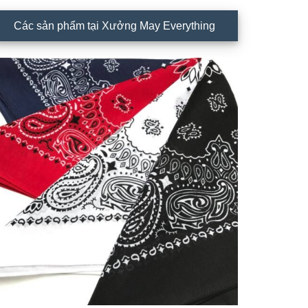
rimary
Các sản phẩm tại Xưởng May Everything
idebar
❄