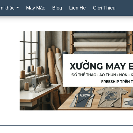
m khác
May Mặc
Blog
Liên Hệ
Giới Thiệu
❄