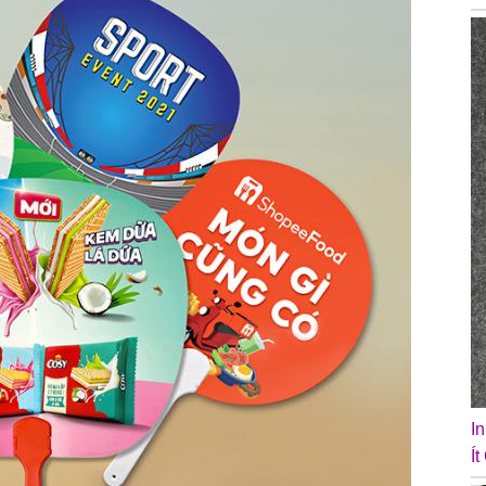
❄
❄
I
Ít