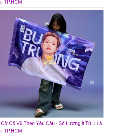
ại TP.HCM
❄
n Cờ Cổ Vũ Theo Yêu Cầu - Số Lượng Ít Từ 1 Lá
ại TP.HCM