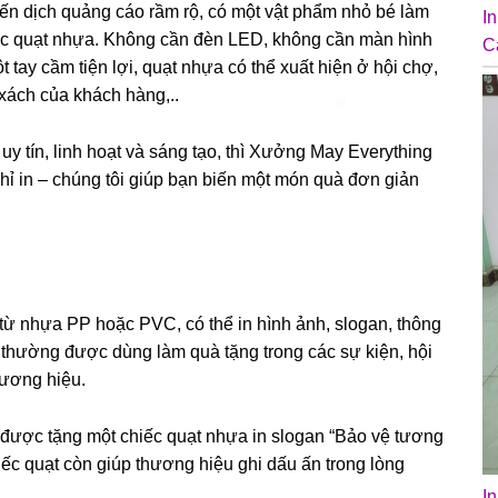
iến dịch quảng cáo rầm rộ, có một vật phẩm nhỏ bé làm
I
hiếc quạt nhựa. Không cần đèn LED, không cần màn hình
C
t tay cầm tiện lợi, quạt nhựa có thể xuất hiện ở hội chợ,
i xách của khách hàng,..
uy tín, linh hoạt và sáng tạo, thì Xưởng May Everything
chỉ in – chúng tôi giúp bạn biến một món quà đơn giản
 từ nhựa PP hoặc PVC, có thể in hình ảnh, slogan, thông
 thường được dùng làm quà tặng trong các sự kiện, hội
hương hiệu.
i được tặng một chiếc quạt nhựa in slogan “Bảo vệ tương
iếc quạt còn giúp thương hiệu ghi dấu ấn trong lòng
I