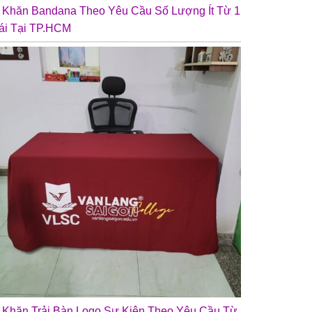
n Khăn Bandana Theo Yêu Cầu Số Lượng Ít Từ 1
ái Tại TP.HCM
❄
n Khăn Trải Bàn Logo Sự Kiện Theo Yêu Cầu Từ