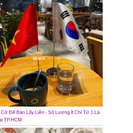
❄
n Cờ Để Bàn Lấy Liền - Số Lượng Ít Chỉ Từ 1 Lá
ại TP.HCM