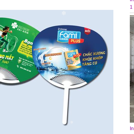
1
❄
I