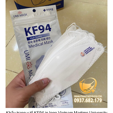
❄
Khẩu trang y tế KF94 in logo Vietnam Martime University