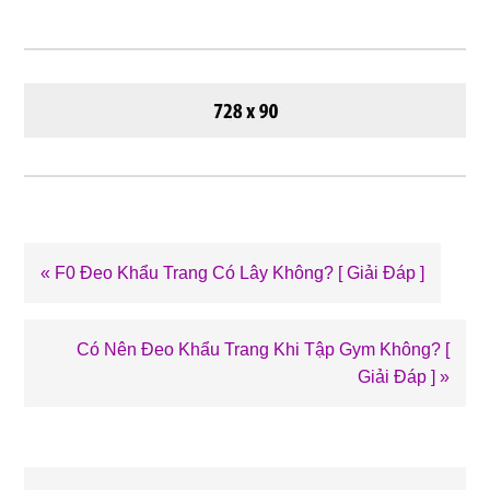
Previous
« F0 Đeo Khẩu Trang Có Lây Không? [ Giải Đáp ]
Post:
Next
Có Nên Đeo Khẩu Trang Khi Tập Gym Không? [
Post:
Giải Đáp ] »
❄
Reader
Interactions