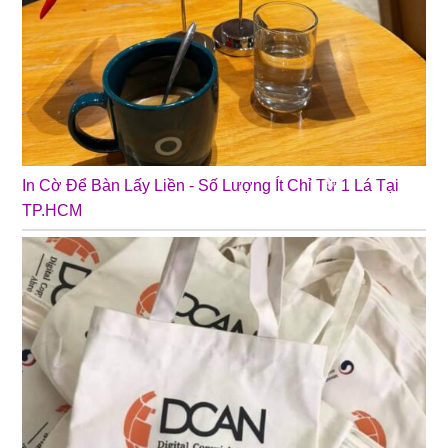
In Cờ Để Bàn Lấy Liền - Số Lượng Ít Chỉ Từ 1 Lá Tại
TP.HCM