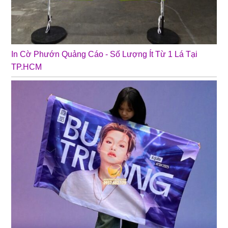
In Cờ Phướn Quảng Cáo - Số Lượng Ít Từ 1 Lá Tại
TP.HCM