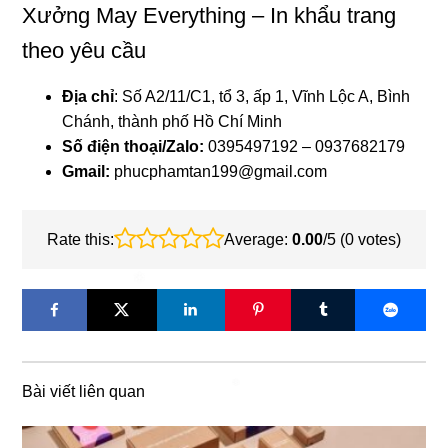
Xưởng May Everything – In khẩu trang
theo yêu cầu
❄
Địa chỉ
: Số A2/11/C1, tổ 3, ấp 1, Vĩnh Lộc A, Bình
Chánh, thành phố Hồ Chí Minh
Số điện thoại/Zalo:
0395497192 – 0937682179
Gmail:
phucphamtan199@gmail.com
Rate this:
Average:
0.00
/5 (
0
votes)
Bài viết liên quan