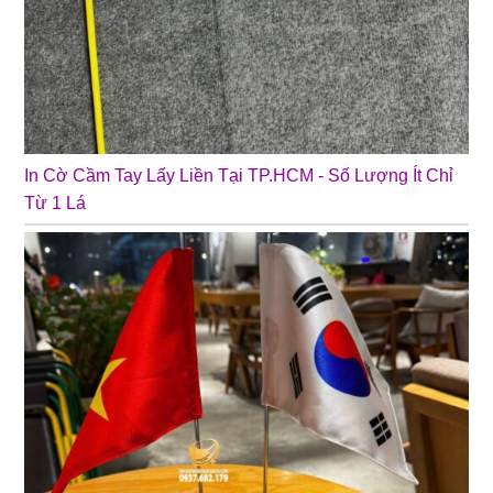
❄
In Cờ Cầm Tay Lấy Liền Tại TP.HCM - Số Lượng Ít Chỉ
Từ 1 Lá
❄